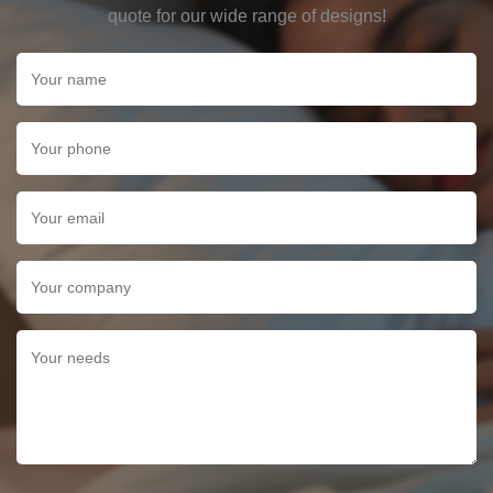
quote for our wide range of designs!