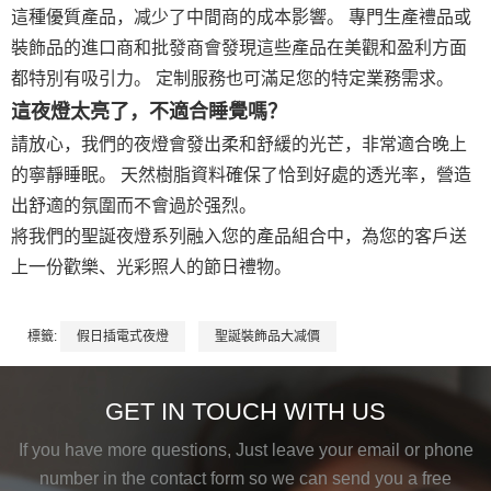
這種優質產品，减少了中間商的成本影響。 專門生產禮品或
裝飾品的進口商和批發商會發現這些產品在美觀和盈利方面
都特別有吸引力。 定制服務也可滿足您的特定業務需求。
這夜燈太亮了，不適合睡覺嗎？
請放心，我們的夜燈會發出柔和舒緩的光芒，非常適合晚上
的寧靜睡眠。 天然樹脂資料確保了恰到好處的透光率，營造
出舒適的氛圍而不會過於强烈。
將我們的聖誕夜燈系列融入您的產品組合中，為您的客戶送
上一份歡樂、光彩照人的節日禮物。
標籤:
假日插電式夜燈
聖誕裝飾品大减價
GET IN TOUCH WITH US
If you have more questions, Just leave your email or phone
number in the contact form so we can send you a free