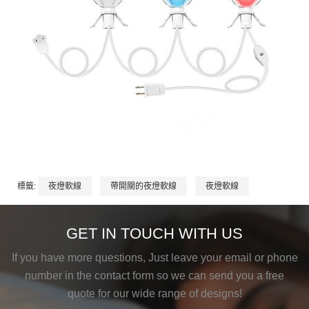
標籤:
夜燈軟線
帶開關的夜燈軟線
夜燈軟線
GET IN TOUCH WITH US
If you have more questions, Just leave your email or phone
number in the contact form so we can send you a free
quote for our wide range of designs!