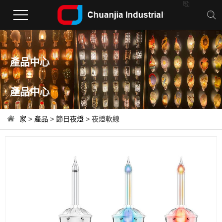

產品中心
產品中心
家
>
產品
>
節日夜燈
> 夜燈軟線