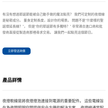
有沒有想過耶誕節能被自己動手做的魔法點亮？ 我們可定制的夜燈線
是秘密成分。 量身定制長度，設計你的場景。 問題不是“什麼樣的聖
誕燈延長線？”， 但是“你的耶誕節有多獨特？” 非常適合進口商和批
發商直接從製造商那裡尋求交易。 讓我們一起點亮這個節日。
立即發送詢價
產品詳情
夜燈軟線是將夜燈燈泡連接到電源的重要配件。 這些電線旨
在為夜間照明空間提供安全方便的解決方案。 夜燈線通常配