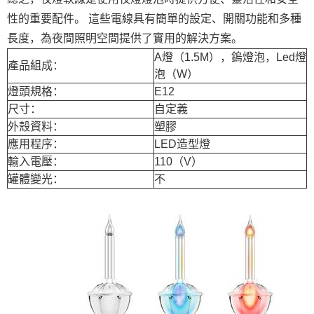
性的重要配件。 這些電線具有簡單的設定、開關功能和多種
長度，為夜間照明空間提供了實用的解決方案。
A燈（1.5M），鎢燈泡，Led燈
產品組成：
泡（W）
燈頭規格：
E12
尺寸：
自定義
外殼資料：
塑膠
應用程序：
LED造型燈
輸入電壓：
110（V）
罐體變光：
不